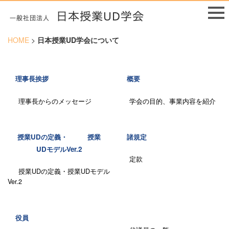
HOME
>
日本授業UD学会について
理事長挨拶
概要
理事長からのメッセージ
学会の目的、事業内容を紹介
授業UDの定義・ 授業
諸規定
UDモデルVer.2
定款
授業UDの定義・授業UDモデル
Ver.2
役員