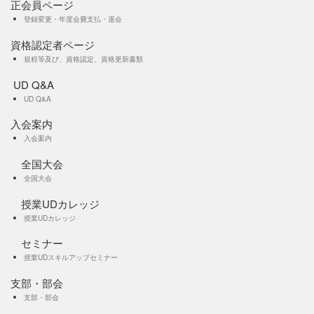
正会員ページ
登録変更・年度会費支払・退会
資格認定者ページ
規程等及び、資格認定、資格更新書類
UD Q&A
UD Q&A
入会案内
入会案内
全国大会
全国大会
授業UDカレッジ
授業UDカレッジ
セミナー
授業UDスキルアップセミナー
支部・部会
支部・部会