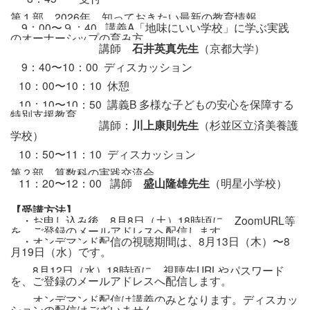
第１部 2026年、知っておきたい最新の教育情報
9：00〜９：40 講義A「地味にいい学校」に学ぶ実践
のオーナーシップの育み方
講師
石井英真先生
（京都大学）
9：40〜10：00 ディスカッション
10：00〜10：10 休憩
10：10〜10：50 講義B 多様な子どもの安心を保障する
特別支援教育
講師：
川上康則先生
（杉並区立済美養護
学校）
10：50〜11：10 ディスカッション
第２部 算数科の実践交流会
11：20〜12：00 講師
盛山隆雄先生
（明星小学校）
【受講方法】
・お申し込み後、8月8日（土）18時頃に、ZoomURL等
を、ご登録のメールアドレスへ配信します。
・オンデマンド配信の視聴期間は、8月13日（木）〜8
月19日（水）です。
8月12日（水）18時頃に、視聴先URLやパスワード
を、ご登録のメールアドレスへ配信します。
オンデマンド配信は講義のみとなります。ディスカッ
ションの配信はございません。