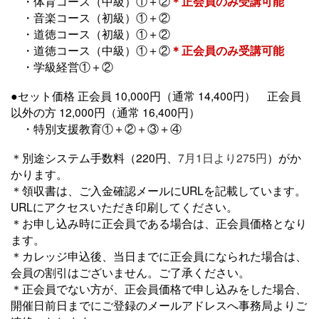
・体育コース（中級）①＋②
＊正会員のみ受講可能
・音楽コース（初級）①＋②
・道徳コース（初級）①＋②
・道徳コース（中級）①＋②
＊正会員のみ受講可能
・学級経営①＋②
●セット価格 正会員 10,000円（通常 14,400円） 正会員
以外の方 12,000円（通常 16,400円）
・特別支援教育①＋②＋③＋④
＊別途システム手数料（220円、
7月1日より275円
）がか
かります。
＊領収書は、ご入金確認メールにURLを記載しています。
URLにアクセスいただき印刷してください。
＊お申し込み時に正会員である場合は、正会員価格となり
ます。
＊カレッジ申込後、当日までに正会員になられた場合は、
会員の割引はございません。ご了承ください。
＊正会員でない方が、正会員価格で申し込みをした場合、
開催日前日までにご登録のメールアドレスへ事務局よりご